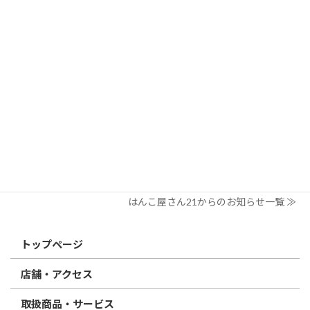
はんこ屋さん21からのお知らせ
2026/03/19
はんこ屋さん21からのお知らせ
個人用印鑑の印材（素材）の選び方｜実印・銀行印・認印におす
すめは？
2026/03/09
はんこ屋さん21からのお知らせ
電子印鑑の使い方は？メリットやデメリットも解説
2026/02/13
はんこ屋さん21からのお知らせ
印鑑の書体（古印体・篆書体・印相体・楷書体・行書体）とは？
特徴とフォントの選び方
はんこ屋さん21からのお知らせ一覧 ≫
トップページ
店舗・アクセス
取扱商品・サービス