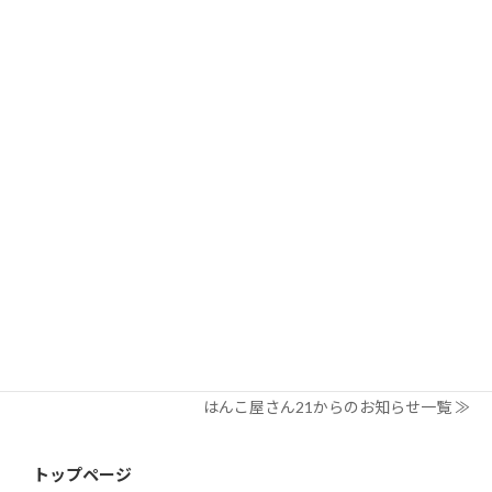
検
索:
はんこ屋さん21からのお知らせ
2026/03/19
はんこ屋さん21からのお知らせ
個人用印鑑の印材（素材）の選び方｜実印・銀行印・認印におす
すめは？
2026/03/09
はんこ屋さん21からのお知らせ
電子印鑑の使い方は？メリットやデメリットも解説
2026/02/13
はんこ屋さん21からのお知らせ
印鑑の書体（古印体・篆書体・印相体・楷書体・行書体）とは？
特徴とフォントの選び方
はんこ屋さん21からのお知らせ一覧 ≫
トップページ