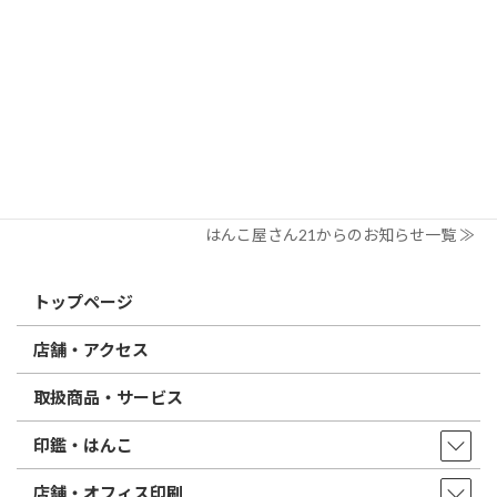
すめは？
2026/03/09
はんこ屋さん21からのお知らせ
電子印鑑の使い方は？メリットやデメリットも解説
2026/02/13
はんこ屋さん21からのお知らせ
印鑑の書体（古印体・篆書体・印相体・楷書体・行書体）とは？
特徴とフォントの選び方
はんこ屋さん21からのお知らせ一覧 ≫
トップページ
店舗・アクセス
取扱商品・サービス
印鑑・はんこ
店舗・オフィス印刷