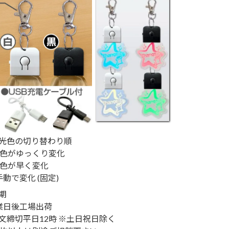
光色の切り替わり順
7色がゆっくり変化
7色が早く変化
手動で変化 (固定)
期
業日後工場出荷
文締切平日12時 ※土日祝日除く