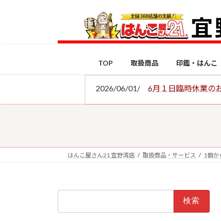
コ
ナ
ン
ビ
テ
ゲ
ン
ー
ツ
シ
TOP
取扱商品
印鑑・はんこ
へ
ョ
ス
ン
2026/06/01/
6月１日臨時休業の
キ
に
ッ
移
プ
動
はんこ屋さん21 宜野湾店
取扱商品・サービス
1個か
検
索: