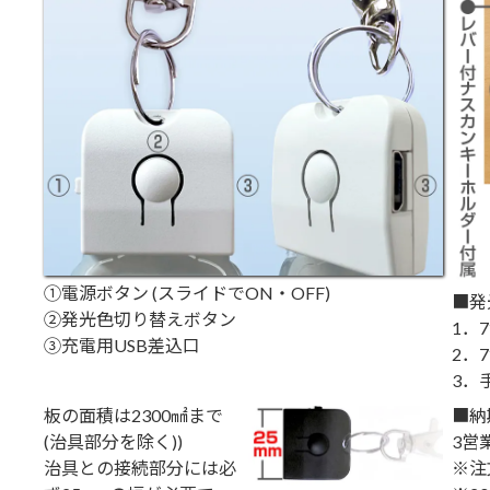
①電源ボタン (スライドでON・OFF)
■発
②発光色切り替えボタン
1．
③充電用USB差込口
2．
3．
板の面積は2300㎟まで
■納
(治具部分を除く))
3営
治具との接続部分には必
※注